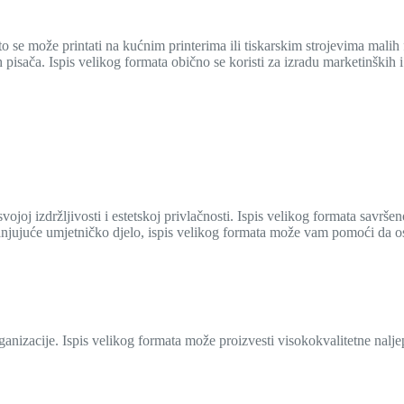
to se može printati na kućnim printerima ili tiskarskim strojevima malih 
pisača. Ispis velikog formata obično se koristi za izradu marketinških i
vojoj izdržljivosti i estetskoj privlačnosti. Ispis velikog formata savršen
 zapanjujuće umjetničko djelo, ispis velikog formata može vam pomoći da os
organizacije. Ispis velikog formata može proizvesti visokokvalitetne nalje