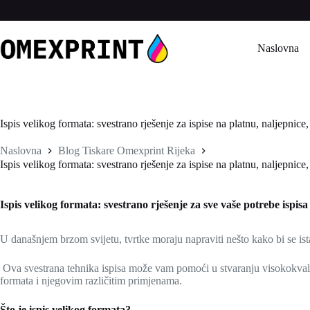
Preskoči
na
sadržaj
Naslovna
Ispis velikog formata: svestrano rješenje za ispise na platnu, naljepnice,
Naslovna
Blog Tiskare Omexprint Rijeka
Ispis velikog formata: svestrano rješenje za ispise na platnu, naljepnice,
Ispis velikog formata: svestrano rješenje za sve vaše potrebe ispisa
U današnjem brzom svijetu, tvrtke moraju napraviti nešto kako bi se ista
Ova svestrana tehnika ispisa može vam pomoći u stvaranju visokokvalitet
formata i njegovim različitim primjenama.
Što je ispis velikog formata?