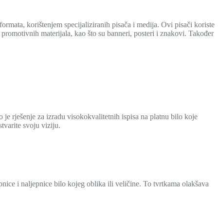
formata, korištenjem specijaliziranih pisača i medija. Ovi pisači koriste
 promotivnih materijala, kao što su banneri, posteri i znakovi. Također
o je rješenje za izradu visokokvalitetnih ispisa na platnu bilo koje
tvarite svoju viziju.
pnice i naljepnice bilo kojeg oblika ili veličine. To tvrtkama olakšava