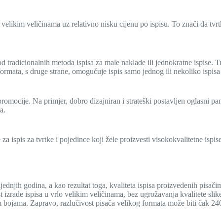
velikim veličinama uz relativno nisku cijenu po ispisu. To znači da tvrtk
od tradicionalnih metoda ispisa za male naklade ili jednokratne ispise. 
 formata, s druge strane, omogućuje ispis samo jednog ili nekoliko ispi
 promocije. Na primjer, dobro dizajniran i strateški postavljen oglasni pa
a.
za ispis za tvrtke i pojedince koji žele proizvesti visokokvalitetne ispi
ednjih godina, a kao rezultat toga, kvaliteta ispisa proizvedenih pisači
zrade ispisa u vrlo velikim veličinama, bez ugrožavanja kvalitete slike.
nim bojama. Zapravo, razlučivost pisača velikog formata može biti čak 24