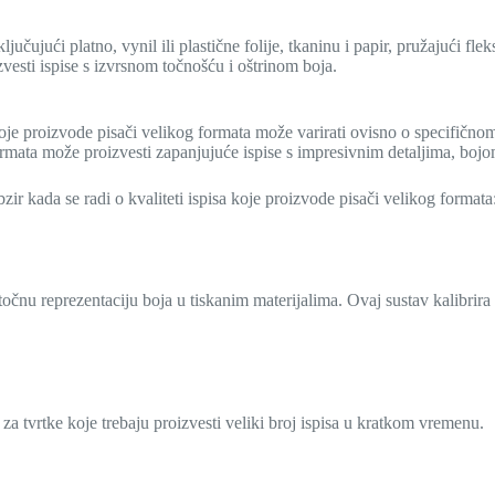
ljučujući platno, vynil ili plastične folije, tkaninu i papir, pružajući fl
zvesti ispise s izvrsnom točnošću i oštrinom boja.
koje proizvode pisači velikog formata može varirati ovisno o specifičnom 
g formata može proizvesti zapanjujuće ispise s impresivnim detaljima, boj
zir kada se radi o kvaliteti ispisa koje proizvode pisači velikog formata
i točnu reprezentaciju boja u tiskanim materijalima. Ovaj sustav kalibrir
 za tvrtke koje trebaju proizvesti veliki broj ispisa u kratkom vremenu.