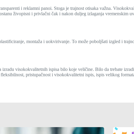
transparenti i reklamni panoi. Stoga je trajnost otisaka važna. Visokokva
i ostanu živopisni i privlačni čak i nakon duljeg izlaganja vremenskim uv
lastificiranje, montaža i uokvirivanje. To može poboljšati izgled i traj
izradu visokokvalitetnih ispisa bilo koje veličine. Bilo da trebate izradit
ksibilnost, pristupačnost i visokokvalitetni ispis, ispis velikog formata