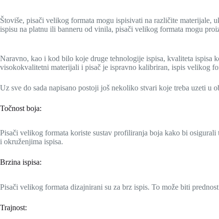
Štoviše, pisači velikog formata mogu ispisivati na različite materijale, uk
ispisu na platnu ili banneru od vinila, pisači velikog formata mogu proi
Naravno, kao i kod bilo koje druge tehnologije ispisa, kvaliteta ispisa 
visokokvalitetni materijali i pisač je ispravno kalibriran, ispis veliko
Uz sve do sada napisano postoji još nekoliko stvari koje treba uzeti u ob
Točnost boja:
Pisači velikog formata koriste sustav profiliranja boja kako bi osigural
i okruženjima ispisa.
Brzina ispisa:
Pisači velikog formata dizajnirani su za brz ispis. To može biti prednost
Trajnost: