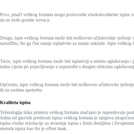
Prvo, pisači velikog formata mogu proizvoditi visokokvalitetne ispise u 
da ne troše gomile novaca.
Drugo, ispis velikog formata može biti troškovno učinkovitije rješenje 
narudžbu, što ga čini manje isplativim za manje naklade. Ispis velikog
Treće, ispis velikog formata može biti isplativiji u smislu oglašavanja i
nisku cijenu po pojavljivanju u usporedbi s drugim oblicima oglašavanj
Općenito, ispis velikog formata može biti troškovno učinkovito rješenje 
ili za osobnu upotrebu.
Kvaliteta ispisa
Tehnologija tiska printera velikog formata značajno je napredovala poslj
Jedna od glavnih prednosti ispisa velikog formata je njegova mogućnost i
ispisa visoke rezolucije za stvaranje ispisa s finim detaljima i živopis
metoda ispisa kao što je offset tisak.