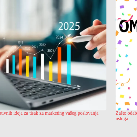
ativnih ideja za tisak za marketing vašeg poslovanja
Zašto odab
usluga