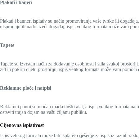
Plakati i baneri
Plakati i banneri isplativ su način promoviranja vaše tvrtke ili događaja
rasprodaju ili nadolazeći događaj, ispis velikog formata može vam pomo
Tapete
Tapete su izvrstan način za dodavanje osobnosti i stila svakoj prostoriji
zid ili pokriti cijelu prostoriju, ispis velikog formata može vam pomoći d
Reklamne ploče i natpisi
Reklamni panoi su moćan marketinški alat, a ispis velikog formata najbo
ostaviti trajan dojam na vašu ciljanu publiku.
Cijenovna isplativost
Ispis velikog formata može biti isplativo rješenje za ispis iz raznih razlo