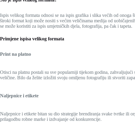
Ispis velikog formata odnosi se na ispis grafika i slika većih od onoga š
široki format koji može nositi s većim veličinama medija od uobičajenih 
se može koristiti za ispis umjetničkih djela, fotografija, pa čak i tapeta.
Primjene ispisa velikog formata
Print na platno
Otisci na platnu postali su sve popularniji tijekom godina, zahvaljujući s
veličine. Bilo da želite izložiti svoju omiljenu fotografiju ili stvoriti
Naljepnice i etikete
Naljepnice i etikete bitan su dio strategije brendiranja svake tvrtke ili 
prilagodbu robne marke i izdvajanje od konkurencije.