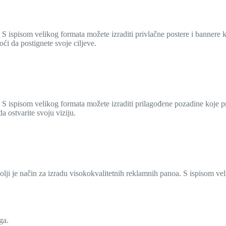
. S ispisom velikog formata možete izraditi privlačne postere i bannere k
ći da postignete svoje ciljeve.
. S ispisom velikog formata možete izraditi prilagođene pozadine koje prik
a ostvarite svoju viziju.
lji je način za izradu visokokvalitetnih reklamnih panoa. S ispisom vel
ga.