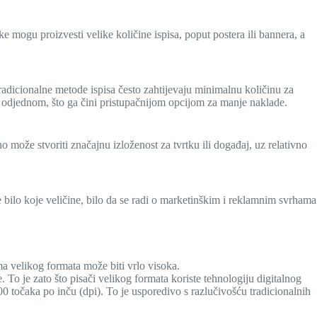
e mogu proizvesti velike količine ispisa, poput postera ili bannera, a
Tradicionalne metode ispisa često zahtijevaju minimalnu količinu za
sa odjednom, što ga čini pristupačnijom opcijom za manje naklade.
no može stvoriti značajnu izloženost za tvrtku ili događaj, uz relativno
se bilo koje veličine, bilo da se radi o marketinškim i reklamnim svrhama
ma velikog formata može biti vrlo visoka.
 To je zato što pisači velikog formata koriste tehnologiju digitalnog
00 točaka po inču (dpi). To je usporedivo s razlučivošću tradicionalnih