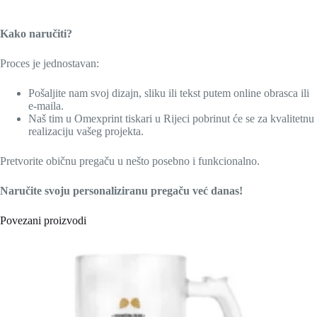
a
v
e
Kako naručiti?
z
n
Proces je jednostavan:
o
)
Pošaljite nam svoj dizajn, sliku ili tekst putem online obrasca ili
e-maila.
Naš tim u Omexprint tiskari u Rijeci pobrinut će se za kvalitetnu
realizaciju vašeg projekta.
Pretvorite običnu pregaču u nešto posebno i funkcionalno.
Naručite svoju personaliziranu pregaču već danas!
Povezani proizvodi