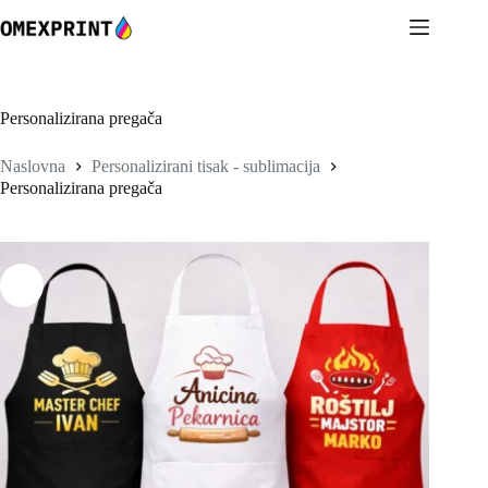
Preskoči
na
sadržaj
Personalizirana pregača
Naslovna
Personalizirani tisak - sublimacija
Personalizirana pregača