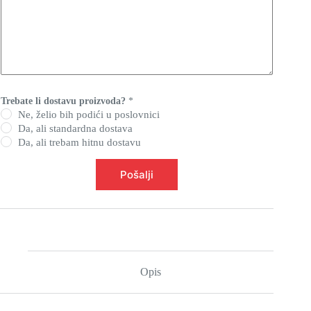
Trebate li dostavu proizvoda?
*
Ne, želio bih podići u poslovnici
Da, ali standardna dostava
Da, ali trebam hitnu dostavu
t
Pošalji
v
r
t
k
e
(
n
i
j
Opis
e
o
b