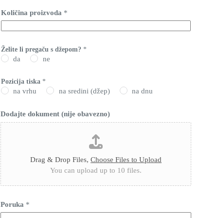
Količina proizvoda
*
Želite li pregaču s džepom?
*
da
ne
Pozicija tiska
*
na vrhu
na sredini (džep)
na dnu
Dodajte dokument (nije obavezno)
Drag & Drop Files,
Choose Files to Upload
You can upload up to 10 files.
Poruka
*