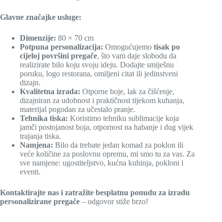
Glavne značajke usluge:
Dimenzije:
80 × 70 cm
Potpuna personalizacija:
Omogućujemo
tisak po
cijeloj površini pregače
, što vam daje slobodu da
realizirate bilo koju svoju ideju.
Dodajte smiješnu
poruku, logo restorana, omiljeni citat ili jedinstveni
dizajn.
Kvalitetna izrada:
Otporne boje, lak za čišćenje,
dizajniran za udobnost i praktičnost tijekom kuhanja
,
materijal pogodan za učestalo pranje.
Tehnika tiska:
Koristimo tehniku sublimacije koja
jamči postojanost boja, otpornost na habanje i dug vijek
trajanja tiska.
Namjena:
Bilo da trebate jedan komad za poklon ili
veće količine za poslovnu opremu, mi smo tu za vas.
Za
sve namjene: ugostiteljstvo, kućna kuhinja, pokloni i
eventi.
Kontaktirajte nas i zatražite besplatnu ponudu za izradu
personalizirane pregače
– odgovor stiže brzo!