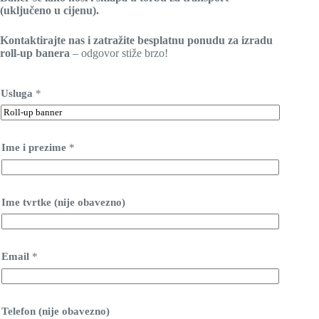
(uključeno u cijenu).
Kontaktirajte nas i zatražite besplatnu ponudu za izradu
roll-up banera
– odgovor stiže brzo!
I
Usluga
*
m
e
D
o
d
Ime i prezime
*
a
j
t
e
Ime tvrtke (nije obavezno)
p
r
e
z
i
Email
*
m
e
Telefon (nije obavezno)