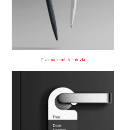
Tisak na kemijske olovke