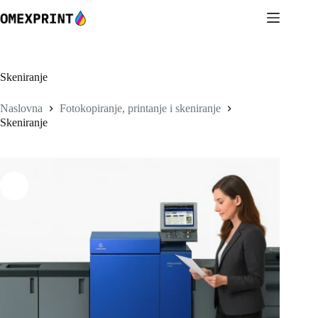
Preskoči
na
sadržaj
Skeniranje
Naslovna
Fotokopiranje, printanje i skeniranje
Skeniranje