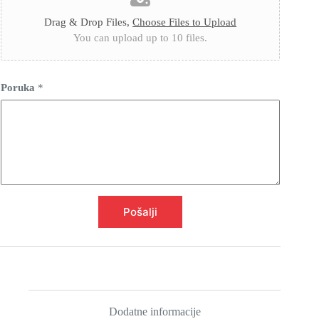
z
n
Drag & Drop Files,
Choose Files to Upload
o
You can upload up to 10 files.
)
i
I
m
Poruka
*
e
Pošalji
Dodatne informacije