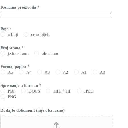
Količina proizvoda
*
Boja
*
u boji
crno-bijelo
Broj strana
*
jednostrano
obostrano
Format papira
*
A5
A4
A3
A2
A1
A0
Spremanje u formatu
*
PDF
DOCS
TIFF / TIF
JPEG
PNG
o
Dodajte dokument (nije obavezno)
b
a
v
e