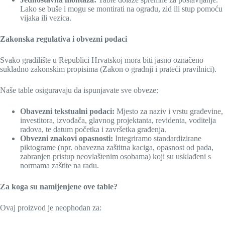
Lako se buše i mogu se montirati na ogradu, zid ili stup pomoću
vijaka ili vezica.
Zakonska regulativa i obvezni podaci
Svako gradilište u Republici Hrvatskoj mora biti jasno označeno
sukladno zakonskim propisima (Zakon o gradnji i prateći pravilnici).
Naše table osiguravaju da ispunjavate sve obveze:
Obavezni tekstualni podaci:
Mjesto za naziv i vrstu građevine,
investitora, izvođača, glavnog projektanta, revidenta, voditelja
radova, te datum početka i završetka građenja.
Obvezni znakovi opasnosti:
Integriramo standardizirane
piktograme (npr. obavezna zaštitna kaciga, opasnost od pada,
zabranjen pristup neovlaštenim osobama) koji su usklađeni s
normama zaštite na radu.
Za koga su namijenjene ove table?
Ovaj proizvod je neophodan za: