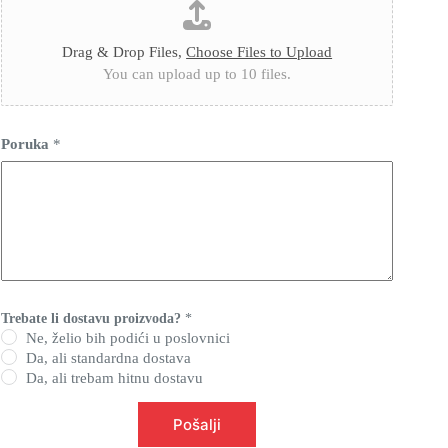
Drag & Drop Files,
Choose Files to Upload
You can upload up to 10 files.
d
Poruka
*
o
s
t
a
v
u
d
i
m
e
n
Trebate li dostavu proizvoda?
*
z
Ne, želio bih podići u poslovnici
i
Da, ali standardna dostava
j
Da, ali trebam hitnu dostavu
a
p
l
Pošalji
o