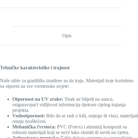
č
e
Opis
Tehničke karakteristike i trajnost
Naše table za gradilišta izrađene su da traju. Materijali koje koristimo
su otporni na sve vremenske uvjete:
Otpornost na UV zrake:
Tisak ne blijedi na suncu,
osiguravajući vidljivost informacija tijekom cijelog trajanja
projekta.
Vodootpornost:
Bilo da se radi o kiši, snijegu ili vlazi, materijali
ostaju neoštećeni.
Mehanička čvrstoća:
PVC (Forex) i aluminij kompozit su
robusni materijali koji se neće lako slomiti ili saviti na vjetru.
Jednostavna montaža:
Table dolaze spremne za postavljanje.