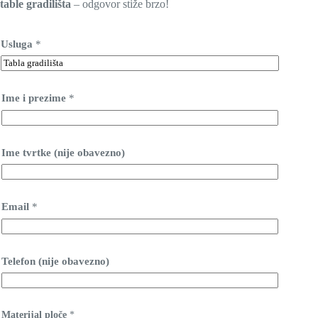
table gradilišta
– odgovor stiže brzo!
Usluga
*
Ime i prezime
*
Ime tvrtke (nije obavezno)
Email
*
Telefon (nije obavezno)
Materijal ploče
*