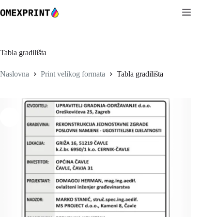
Preskoči
na
sadržaj
Tabla gradilišta
Naslovna
Print velikog formata
Tabla gradilišta