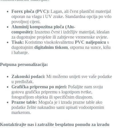
Forex ploča (PVC):
Lagan, ali čvrst plastični materijal
otporan na vlagu i UV zrake. Standardna opcija po vrlo
povoljnoj cijeni.
Aluminij kompozitna ploča (Alu-
composite):
Izuzetno čvrst i izdržljiv materijal, idealan
za dugotrajne projekte ili zahtjevne vremenske uvjete.
Tisak:
Koristimo visokokvalitetnu
PVC naljepnicu
s
dugotrajnim
digitalnim tiskom
, otpornu na sunce, kišu
i habanje.
Potpuna personalizacija:
Zakonski podaci:
Mi možemo unijeti sve vaše podatke
u predložak.
Grafička priprema po mjeri:
Pošaljite nam svoju
gotovu grafičku pripremu s logotipom tvrtke,
fotografijom objekta ili specifičnim dizajnom.
Prazne table:
Moguća je i izrada prazne table ako
podatke želite naknadno sami upisati vodootpornim
markerom.
Kontaktirajte nas i zatražite besplatnu ponudu za izradu