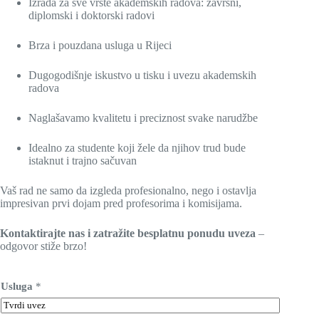
Izrada za sve vrste akademskih radova: završni,
diplomski i doktorski radovi
Brza i pouzdana usluga u Rijeci
Dugogodišnje iskustvo u tisku i uvezu akademskih
radova
Naglašavamo kvalitetu i preciznost svake narudžbe
Idealno za studente koji žele da njihov trud bude
istaknut i trajno sačuvan
Vaš rad ne samo da izgleda profesionalno, nego i ostavlja
impresivan prvi dojam pred profesorima i komisijama.
Kontaktirajte nas i zatražite besplatnu ponudu uveza
–
odgovor stiže brzo!
D
Usluga
*
o
d
a