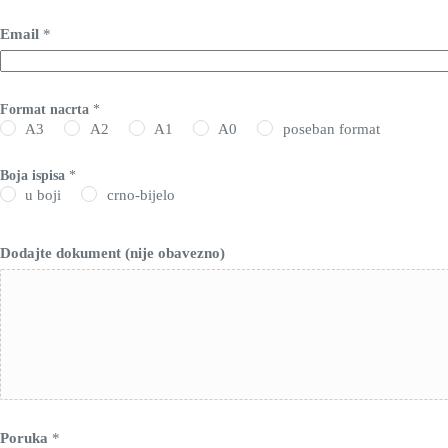
Email
*
Format nacrta
*
A3
A2
A1
A0
poseban format
Boja ispisa
*
u boji
crno-bijelo
o
Dodajte dokument (nije obavezno)
b
a
v
e
z
n
o
)
F
o
r
Poruka
*
m