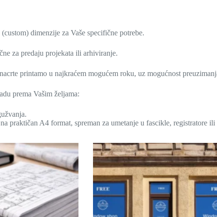
(custom) dimenzije za Vaše specifične potrebe.
čne za predaju projekata ili arhiviranje.
e nacrte printamo u najkraćem mogućem roku, uz mogućnost preuzimanja i
radu prema Vašim željama:
gužvanja.
a praktičan A4 format, spreman za umetanje u fascikle, registratore ili 