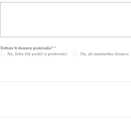
a
t
(
n
i
j
e
Trebate li dostavu proizvoda?
*
Ne, želio bih podići u poslovnici
Da, ali standardna dostava