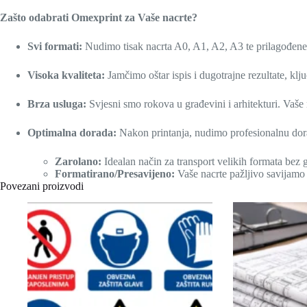
Zašto odabrati Omexprint za Vaše nacrte?
Svi formati:
Nudimo tisak nacrta A0, A1, A2, A3 te prilagođene 
Visoka kvaliteta:
Jamčimo oštar ispis i dugotrajne rezultate, klju
Brza usluga:
Svjesni smo rokova u građevini i arhitekturi. Vaš
Optimalna dorada:
Nakon printanja, nudimo profesionalnu do
Zarolano:
Idealan način za transport velikih formata bez 
Formatirano/Presavijeno:
Vaše nacrte pažljivo savijamo n
Povezani proizvodi