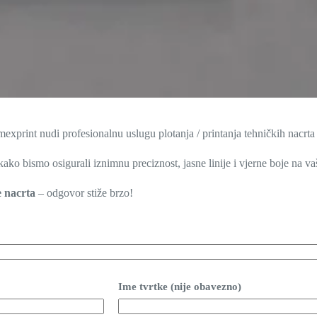
 Omexprint nudi profesionalnu uslugu plotanja / printanja tehničkih nacr
ako bismo osigurali iznimnu preciznost, jasne linije i vjerne boje na va
e nacrta
– odgovor stiže brzo!
Ime tvrtke (nije obavezno)