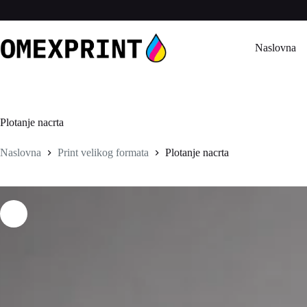
Preskoči
na
sadržaj
Naslovna
Plotanje nacrta
Naslovna
Print velikog formata
Plotanje nacrta